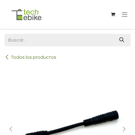
Ir al contenido
Todos los productos