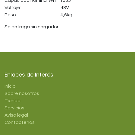
Capacidad nominal Wh:
​1055
Voltaje:
​48V
Peso:
​4,6kg
Se entrega sin cargador
Enlaces de Interés
Inicio
Sobre nosotros
Tienda
Servicios
Aviso legal
Contáctenos