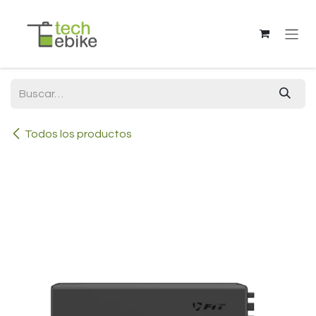
Ir al contenido
Todos los productos