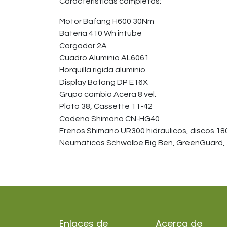
Características completas:
Motor Bafang H600 30Nm
Batería 410 Wh intube
Cargador 2A
Cuadro Aluminio AL6061
Horquilla rigida aluminio
Display Bafang DP E16X
Grupo cambio Acera 8 vel.
Plato 38, Cassette 11-42
Cadena Shimano CN-HG40
Frenos Shimano UR300 hidraulicos, discos 1
Neumaticos Schwalbe Big Ben, GreenGuard,
Enlaces de
Acerca de