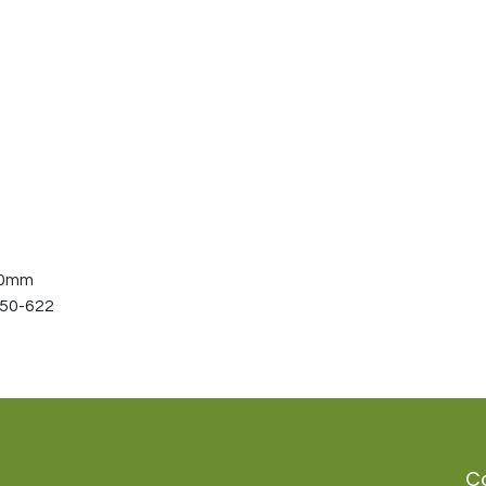
80mm
 50-622
C