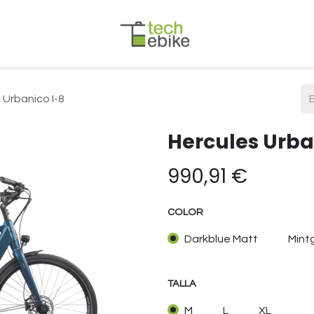
 Urbanico I-8
Hercules Urba
990,91
€
COLOR
Darkblue Matt
Mint
TALLA
M
L
XL