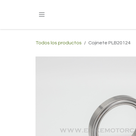
Ir al contenido
Todos los productos
Cojinete PLB20124