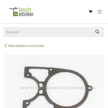
Ir al contenido
Recambios motores