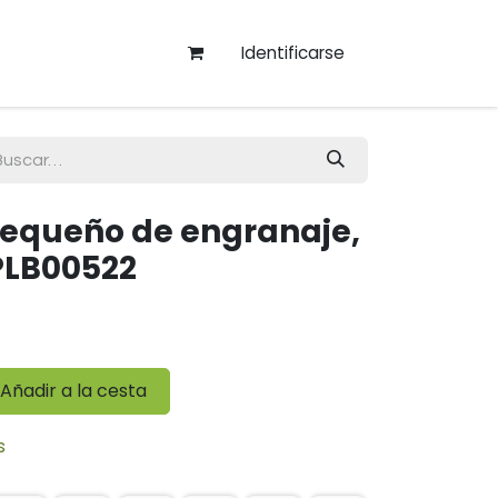
Identificarse
equeño de engranaje,
PLB00522
Añadir a la cesta
s