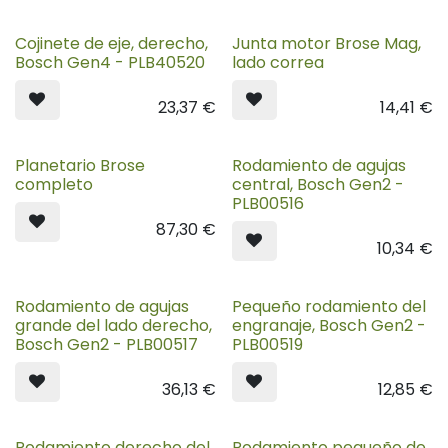
Cojinete de eje, derecho,
Junta motor Brose Mag,
Bosch Gen4 - PLB40520
lado correa
23,37
€
14,41
€
Planetario Brose
Rodamiento de agujas
completo
central, Bosch Gen2 -
PLB00516
87,30
€
10,34
€
Rodamiento de agujas
Pequeño rodamiento del
grande del lado derecho,
engranaje, Bosch Gen2 -
Bosch Gen2 - PLB00517
PLB00519
36,13
€
12,85
€
Rodamiento derecho del
Rodamiento pequeño de