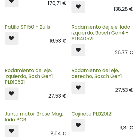
170,71
€
138,28
€
Patilla ST150 - Bulls
Rodamiento dej eje, lado
izquierdo, Bosch Gen4 -
PLB40521
16,53
€
26,77
€
Rodamiento dej eje,
Rodamiento del eje,
izquierdo, Bosh Gen1 -
derecho, Bosch Gen1
PLB10521
27,53
€
27,53
€
Junta motor Brose Mag,
Cojinete PLB20121
lado PCB
9,81
€
8,64
€