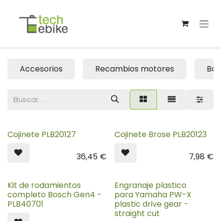
Ir al contenido
Accesorios
Recambios motores
Bos
Cojinete PLB20127
Cojinete Brose PLB20123
36,45
€
7,98
€
Kit de rodamientos
Engranaje plastico
completo Bosch Gen4 -
para Yamaha PW-X
PLB40701
plastic drive gear -
straight cut