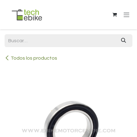
Ir al contenido
Todos los productos