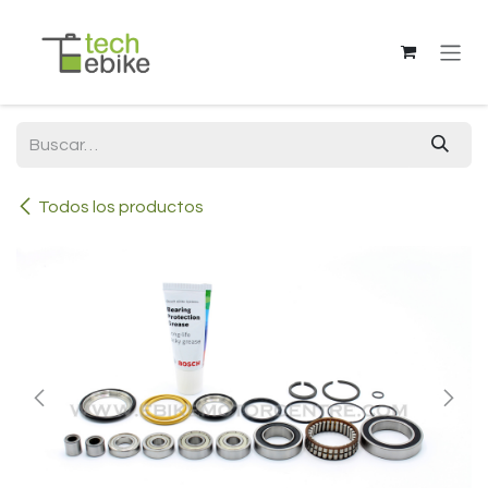
Ir al contenido
Todos los productos