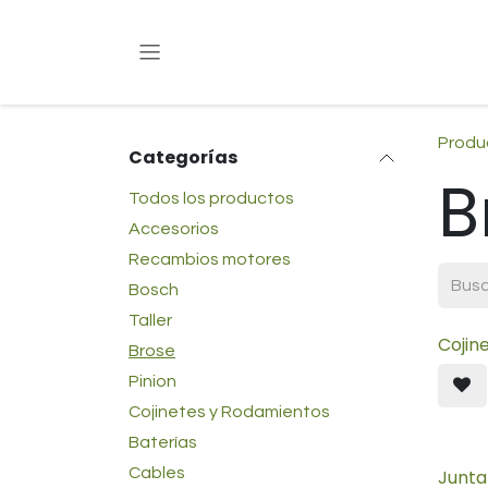
Ir al contenido
Produ
Categorías
B
Todos los productos
Accesorios
Recambios motores
Bosch
Taller
Cojin
Brose
Pinion
Cojinetes y Rodamientos
Baterías
Cables
Junta