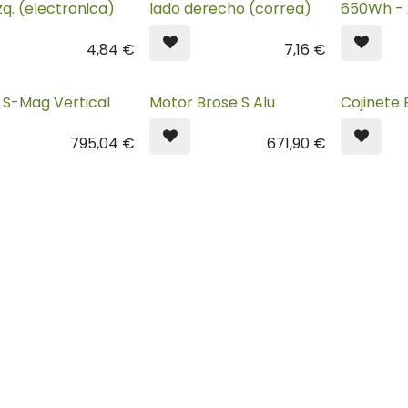
zq. (electronica)
lado derecho (correa)
650Wh - 
4,84
€
7,16
€
 S-Mag Vertical
Motor Brose S Alu
Cojinete 
795,04
€
671,90
€