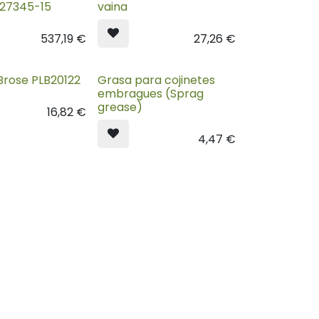
27345-15
vaina
537,19
€
27,26
€
Brose PLB20122
Grasa para cojinetes
embragues (Sprag
grease)
16,82
€
4,47
€