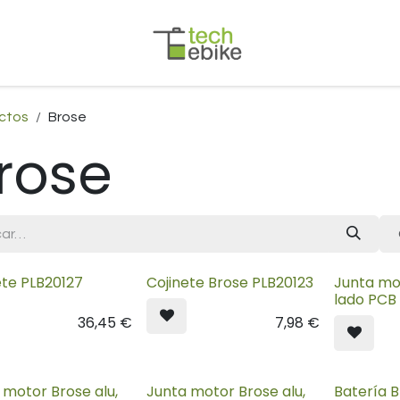
ctos
Brose
rose
ete PLB20127
Cojinete Brose PLB20123
Junta mo
lado PCB
36,45
€
7,98
€
 motor Brose alu,
Junta motor Brose alu,
Batería 