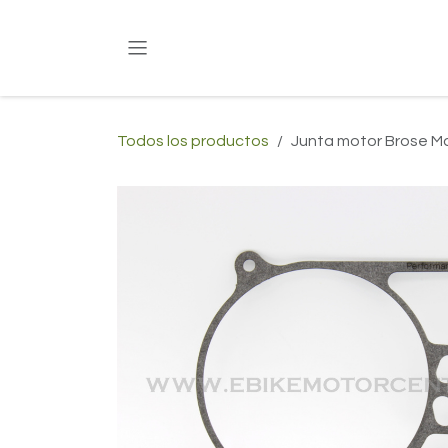
Ir al contenido
Todos los productos
Junta motor Brose M