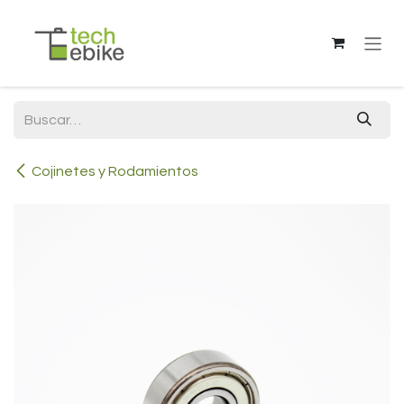
Ir al contenido
Cojinetes y Rodamientos