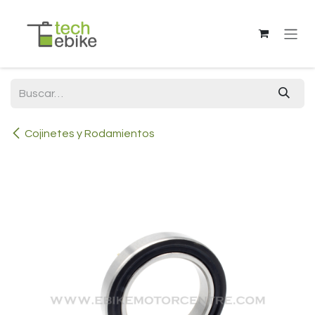
Ir al contenido
Cojinetes y Rodamientos