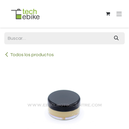
Ir al contenido
Todos los productos