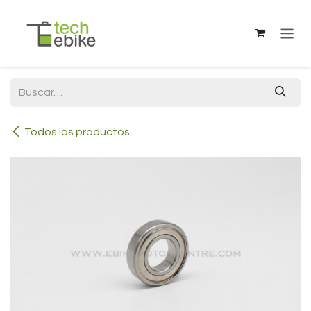
Ir al contenido
Todos los productos