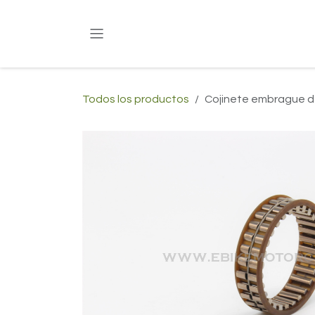
Ir al contenido
Todos los productos
Cojinete embrague de